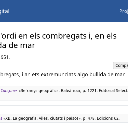
ital
Pro
ordi en els combregats i, en els
ida de mar
1951.
Compa
bregats, i an ets extremunciats aigo bullida de mar
. Cançoner
«Refranys geogràfics. Baleàrics», p. 1221. Editorial Select
ns
«XII. La geografia. Viles, ciutats i països», p. 478. Edicions 62.