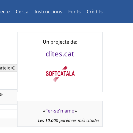
jecte
Cerca
Instruccions
Fonts
Crèdits
Un projecte de:
dites.cat
rteix
a-
«
Fer-se'n amo
»
Les 10.000 parèmies més citades