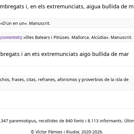
ombregats i, en els extremunciats, aigua bullida de m
«D'un en un». Manuscrit.
 (comentats)
«Illes Balears i Pitiüses. Mallorca. Alcúdia». Manuscrit.
bregats i an ets extremunciats aigo bullida de mar
chos, frases, citas, refranes, aforismos y proverbios de la isla de
347 paremiotipus, recollides de 840 fonts i 8.113 informants. Últim
© Víctor Pàmies i Riudor, 2020-2026.