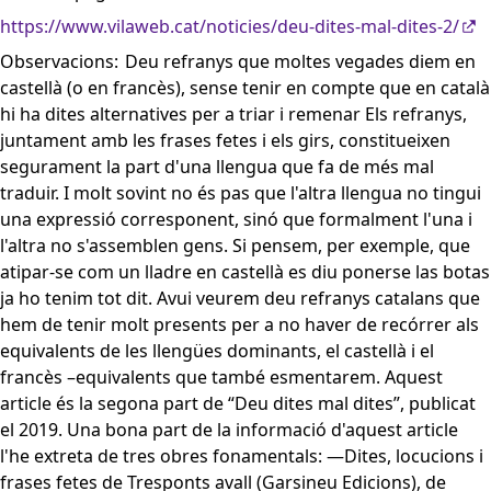
https://www.vilaweb.cat/noticies/deu-dites-mal-dites-2/
Observacions:
Deu refranys que moltes vegades diem en
castellà (o en francès), sense tenir en compte que en català
hi ha dites alternatives per a triar i remenar Els refranys,
juntament amb les frases fetes i els girs, constitueixen
segurament la part d'una llengua que fa de més mal
traduir. I molt sovint no és pas que l'altra llengua no tingui
una expressió corresponent, sinó que formalment l'una i
l'altra no s'assemblen gens. Si pensem, per exemple, que
atipar-se com un lladre en castellà es diu ponerse las botas
ja ho tenim tot dit. Avui veurem deu refranys catalans que
hem de tenir molt presents per a no haver de recórrer als
equivalents de les llengües dominants, el castellà i el
francès –equivalents que també esmentarem. Aquest
article és la segona part de “Deu dites mal dites”, publicat
el 2019. Una bona part de la informació d'aquest article
l'he extreta de tres obres fonamentals: —Dites, locucions i
frases fetes de Tresponts avall (Garsineu Edicions), de