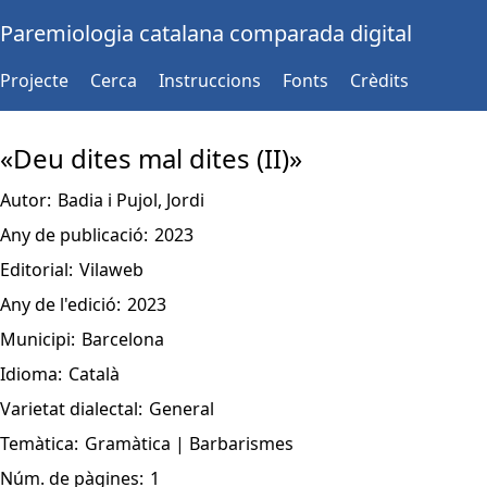
Paremiologia catalana comparada digital
Projecte
Cerca
Instruccions
Fonts
Crèdits
«Deu dites mal dites (II)»
Autor:
Badia i Pujol, Jordi
Any de publicació:
2023
Editorial:
Vilaweb
Any de l'edició:
2023
Municipi:
Barcelona
Idioma:
Català
Varietat dialectal:
General
Temàtica:
Gramàtica | Barbarismes
Núm. de pàgines:
1