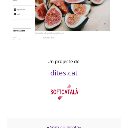
Un projecte de:
dites.cat
«
Amb cullereta
»