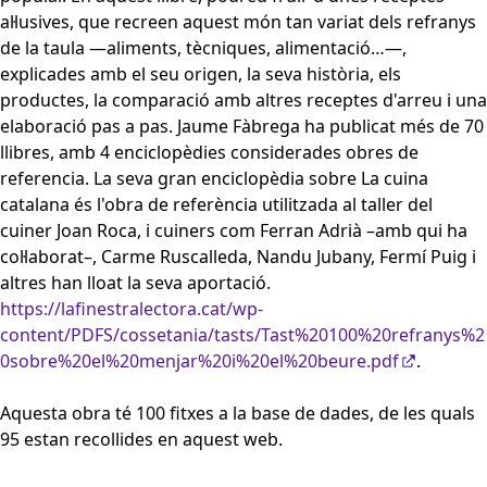
al·lusives, que recreen aquest món tan variat dels refranys
de la taula —aliments, tècniques, alimentació…—,
explicades amb el seu origen, la seva història, els
productes, la comparació amb altres receptes d'arreu i una
elaboració pas a pas. Jaume Fàbrega ha publicat més de 70
llibres, amb 4 enciclopèdies considerades obres de
referencia. La seva gran enciclopèdia sobre La cuina
catalana és l'obra de referència utilitzada al taller del
cuiner Joan Roca, i cuiners com Ferran Adrià –amb qui ha
col·laborat–, Carme Ruscalleda, Nandu Jubany, Fermí Puig i
altres han lloat la seva aportació.
https://lafinestralectora.cat/wp-
content/PDFS/cossetania/tasts/Tast%20100%20refranys%2
0sobre%20el%20menjar%20i%20el%20beure.pdf
.
Aquesta obra té 100 fitxes a la base de dades, de les quals
95 estan recollides en aquest web.