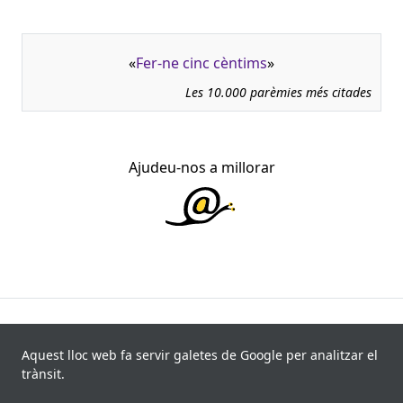
«
Fer-ne cinc cèntims
»
Les 10.000 parèmies més citades
Ajudeu-nos a millorar
945.966 fitxes, corresponents a 108.347 paremiotipus,
recollides de 840 fonts i 8.113 informants. Última
Aquest lloc web fa servir galetes de Google per analitzar el
actualització: 11 de juliol de 2026
trànsit.