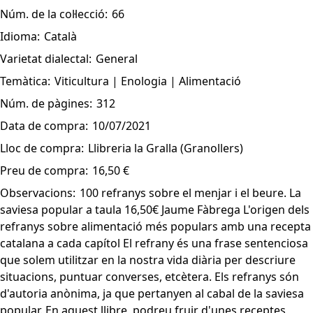
Núm. de la col·lecció:
66
Idioma:
Català
Varietat dialectal:
General
Temàtica:
Viticultura | Enologia | Alimentació
Núm. de pàgines:
312
Data de compra:
10/07/2021
Lloc de compra:
Llibreria la Gralla (Granollers)
Preu de compra:
16,50 €
Observacions:
100 refranys sobre el menjar i el beure. La
saviesa popular a taula 16,50€ Jaume Fàbrega L'origen dels
refranys sobre alimentació més populars amb una recepta
catalana a cada capítol El refrany és una frase sentenciosa
que solem utilitzar en la nostra vida diària per descriure
situacions, puntuar converses, etcètera. Els refranys són
d'autoria anònima, ja que pertanyen al cabal de la saviesa
popular. En aquest llibre, podreu fruir d'unes receptes