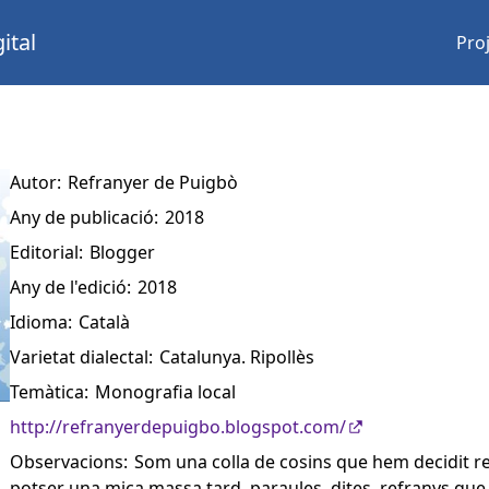
ital
Pro
Autor:
Refranyer de Puigbò
Any de publicació:
2018
Editorial:
Blogger
Any de l'edició:
2018
Idioma:
Català
Varietat dialectal:
Catalunya. Ripollès
Temàtica:
Monografia local
http://refranyerdepuigbo.blogspot.com/
Observacions:
Som una colla de cosins que hem decidit rec
potser una mica massa tard, paraules, dites, refranys que