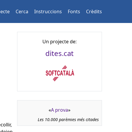
jecte
Cerca
Instruccions
Fonts
Crèdits
Un projecte de:
dites.cat
«
A prova
»
Les 10.000 parèmies més citades
ollir,
 deien