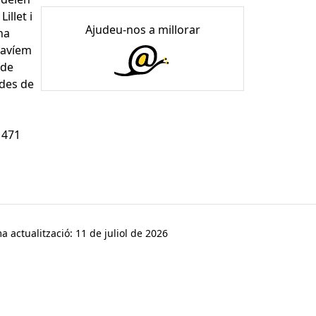
illet i
Ajudeu-nos a millorar
na
havíem
 de
 des de
 471
a actualització: 11 de juliol de 2026