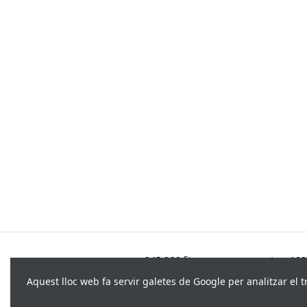
945.966 fitxes, corresponents a 108.
Aquest lloc web fa servir galetes de Google per analitzar el t