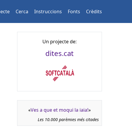
jecte
Cerca
Instruccions
Fonts
Crèdits
Un projecte de:
dites.cat
«
Ves a que et moqui la iaia!
»
Les 10.000 parèmies més citades