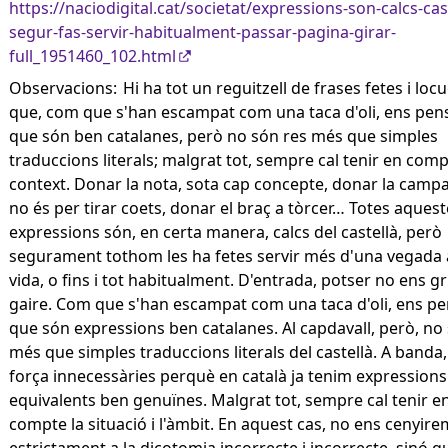
https://naciodigital.cat/societat/expressions-son-calcs-cas
segur-fas-servir-habitualment-passar-pagina-girar-
full_1951460_102.html
Observacions:
Hi ha tot un reguitzell de frases fetes i loc
que, com que s'han escampat com una taca d'oli, ens pe
que són ben catalanes, però no són res més que simples
traduccions literals; malgrat tot, sempre cal tenir en comp
context. Donar la nota, sota cap concepte, donar la camp
no és per tirar coets, donar el braç a tòrcer… Totes aques
expressions són, en certa manera, calcs del castellà, però
segurament tothom les ha fetes servir més d'una vegada 
vida, o fins i tot habitualment. D'entrada, potser no ens g
gaire. Com que s'han escampat com una taca d'oli, ens 
que són expressions ben catalanes. Al capdavall, però, no
més que simples traduccions literals del castellà. A banda
força innecessàries perquè en català ja tenim expressions
equivalents ben genuïnes. Malgrat tot, sempre cal tenir e
compte la situació i l'àmbit. En aquest cas, no ens cenyire