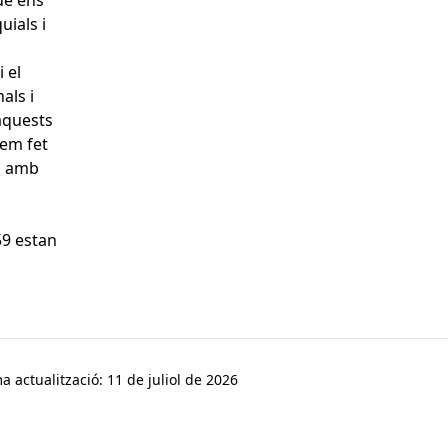
ue ens
uials i
 el
als i
 aquests
hem fet
là amb
59 estan
a actualització: 11 de juliol de 2026