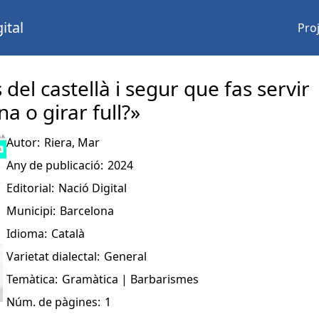
ital
Pro
del castellà i segur que fas servir
a o girar full?»
Autor:
Riera, Mar
Any de publicació:
2024
Editorial:
Nació Digital
Municipi:
Barcelona
Idioma:
Català
Varietat dialectal:
General
Temàtica:
Gramàtica | Barbarismes
Núm. de pàgines:
1