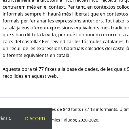
estrictament a la dicotomia incorrecte i incorrecte, sinó q
centrarem més en el context. Per tant, en contextos col·loq
informals sempre hi haurà més llibertat que en contextos
formals per fer anar les expressions anteriors. Tot i això, si
català ja ens ofereix expressions equivalents més tradicion
que s'han dit tota la vida, per què continuem recorrent a
calcs del castellà? Per reivindicar les fórmules catalanes, 
un recull de les expressions habituals calcades del castel
diferents equivalents en català.
Aquesta obra té 77 fitxes a la base de dades, de les quals 
recollides en aquest web.
347 paremiotipus, recollides de 840 fonts i 8.113 informants. Últim
rànsit.
D'ACORD
© Víctor Pàmies i Riudor, 2020-2026.