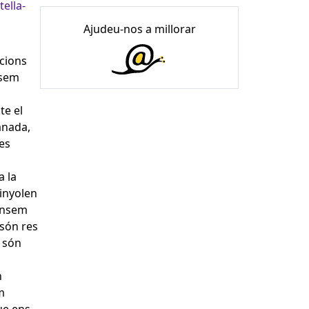
tella-
Ajudeu-nos a millorar
ucions
nsem
te el
anada,
tes
a la
rinyolen
pensem
 són res
, són
n
m