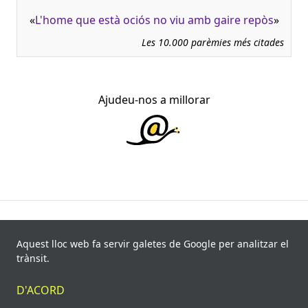
«
L'home que està ociós no viu amb gaire repòs
»
Les 10.000 parèmies més citades
Ajudeu-nos a millorar
945.966 fitxes, corresponents a 108.347 paremiotipus,
recollides de 840 fonts i 8.113 informants. Última
Aquest lloc web fa servir galetes de Google per analitzar el
actualització: 11 de juliol de 2026
trànsit.
© Víctor Pàmies i Riudor, 2020-2026.
D'ACORD