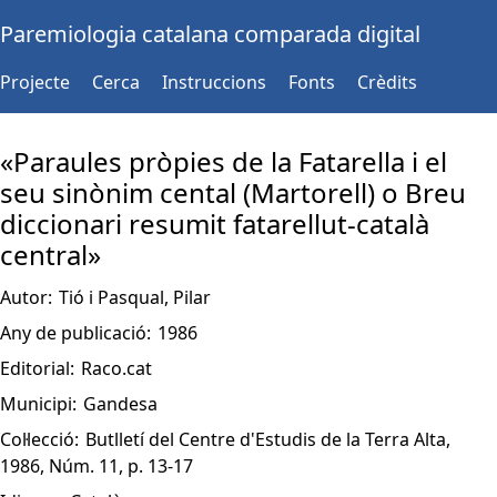
Paremiologia catalana comparada digital
Projecte
Cerca
Instruccions
Fonts
Crèdits
«Paraules pròpies de la Fatarella i el
seu sinònim cental (Martorell) o Breu
diccionari resumit fatarellut-català
central»
Autor:
Tió i Pasqual, Pilar
Any de publicació:
1986
Editorial:
Raco.cat
Municipi:
Gandesa
Col·lecció:
Butlletí del Centre d'Estudis de la Terra Alta,
1986, Núm. 11, p. 13-17