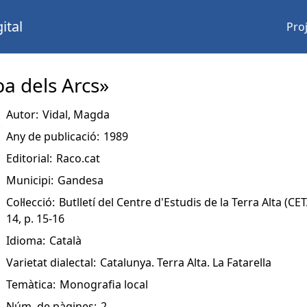
ital
Pro
ba dels Arcs»
Autor:
Vidal, Magda
Any de publicació:
1989
Editorial:
Raco.cat
Municipi:
Gandesa
Col·lecció:
Butlletí del Centre d'Estudis de la Terra Alta (CE
14, p. 15-16
Idioma:
Català
Varietat dialectal:
Catalunya. Terra Alta. La Fatarella
Temàtica:
Monografia local
Núm. de pàgines:
2