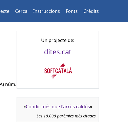
jecte
Cerca
Instruccions
Fonts
Crèdits
Un projecte de:
dites.cat
TA) núm.
«
Condir més que l'arròs caldós
»
Les 10.000 parèmies més citades