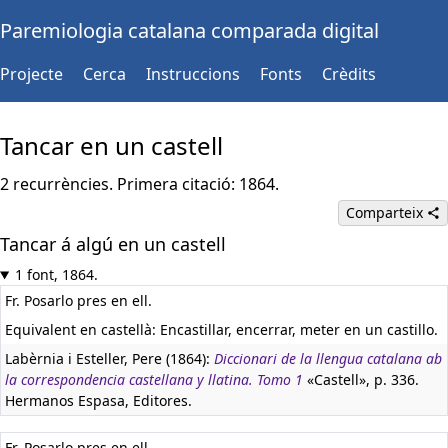
Paremiologia catalana comparada digital
Projecte
Cerca
Instruccions
Fonts
Crèdits
Tancar en un castell
2 recurrències. Primera citació: 1864.
Comparteix
Tancar á algú en un castell
1 font, 1864.
Fr. Posarlo pres en ell.
Equivalent en castellà:
Encastillar, encerrar, meter en un castillo.
Labèrnia i Esteller, Pere (1864):
Diccionari de la llengua catalana ab
la correspondencia castellana y llatina. Tomo 1
«Castell», p. 336.
Hermanos Espasa, Editores.
Fr. Posarlo pres en ell.