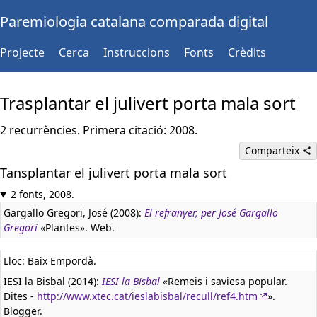
Paremiologia catalana comparada digital
Projecte
Cerca
Instruccions
Fonts
Crèdits
Trasplantar el julivert porta mala sort
2 recurrències. Primera citació: 2008.
Comparteix
Tansplantar el julivert porta mala sort
2 fonts, 2008.
Gargallo Gregori, José (2008):
El refranyer, per José Gargallo
Gregori
«Plantes». Web.
Lloc: Baix Empordà.
IESI la Bisbal (2014):
IESI la Bisbal
«Remeis i saviesa popular.
Dites -
http://www.xtec.cat/ieslabisbal/recull/ref4.htm
».
Blogger.