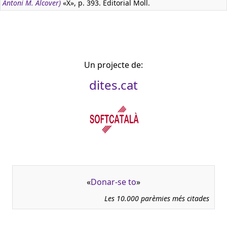
Antoni M. Alcover)
«X», p. 393. Editorial Moll.
Un projecte de:
dites.cat
«
Donar-se to
»
Les 10.000 parèmies més citades