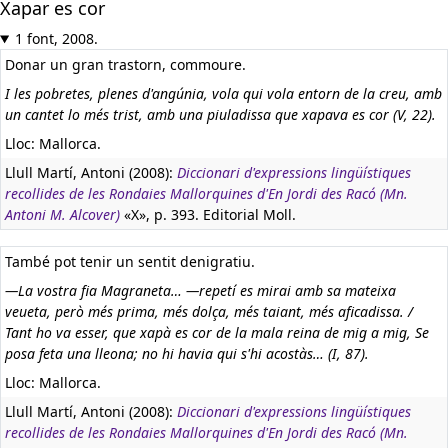
Xapar es cor
1 font, 2008.
Donar un gran trastorn, commoure.
I les pobretes, plenes d'angúnia, vola qui vola entorn de la creu, amb
un cantet lo més trist, amb una piuladissa que xapava es cor (V, 22).
Lloc: Mallorca.
Llull Martí, Antoni (2008):
Diccionari d'expressions lingüístiques
recollides de les Rondaies Mallorquines d'En Jordi des Racó (Mn.
Antoni M. Alcover)
«X», p. 393. Editorial Moll.
També pot tenir un sentit denigratiu.
—La vostra fia Magraneta… —repetí es mirai amb sa mateixa
veueta, però més prima, més dolça, més taiant, més aficadissa. /
Tant ho va esser, que xapà es cor de la mala reina de mig a mig, Se
posa feta una lleona; no hi havia qui s'hi acostàs… (I, 87).
Lloc: Mallorca.
Llull Martí, Antoni (2008):
Diccionari d'expressions lingüístiques
recollides de les Rondaies Mallorquines d'En Jordi des Racó (Mn.