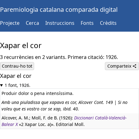
Paremiologia catalana comparada digital
Projecte
Cerca
Instruccions
Fonts
Crèdits
Xapar el cor
3 recurrències en 2 variants. Primera citació: 1926.
Contrau-ho tot
Comparteix
Xapar el cor
1 font, 1926.
Produir dolor o pena intensíssima.
Amb una piuladissa que xapava es cor, Alcover Cont. 149 | Si no
voleu que es vostro cor se xap, ibid. 40.
Alcover, A. M.; Moll, F. de B. (1926):
Diccionari Català-Valencià-
Balear X
«2 Xapar Loc. a)». Editorial Moll.