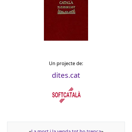
Un projecte de:
dites.cat
«
La mort i la venda tot ho trenca
»