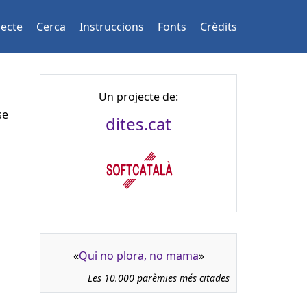
jecte
Cerca
Instruccions
Fonts
Crèdits
Un projecte de:
se
dites.cat
«
Qui no plora, no mama
»
Les 10.000 parèmies més citades