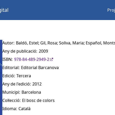
ital
Pro
Autor:
Baldó, Estel; Gil, Rosa; Soliva, Maria; Español, Mont
Any de publicació:
2009
ISBN:
978-84-489-2949-2
Editorial:
Editorial Barcanova
Edició:
Tercera
Any de l'edició:
2012
Municipi:
Barcelona
Col·lecció:
El bosc de colors
Idioma:
Català