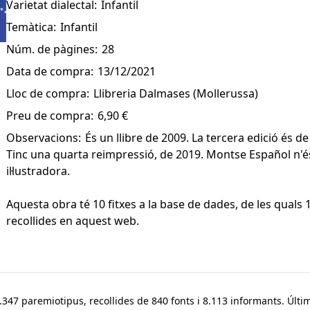
Varietat dialectal:
Infantil
Temàtica:
Infantil
Núm. de pàgines:
28
Data de compra:
13/12/2021
Lloc de compra:
Llibreria Dalmases (Mollerussa)
Preu de compra:
6,90 €
Observacions:
És un llibre de 2009. La tercera edició és de
Tinc una quarta reimpressió, de 2019. Montse Español n'és
il·lustradora.
Aquesta obra té 10 fitxes a la base de dades, de les quals 
recollides en aquest web.
347 paremiotipus, recollides de 840 fonts i 8.113 informants. Últim