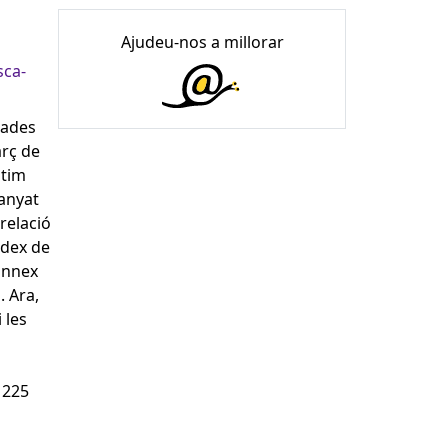
Ajudeu-nos a millorar
sca-
nades
arç de
stim
panyat
relació
índex de
'annex
. Ara,
 les
 225