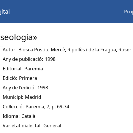
ital
Pro
raseologia»
Autor:
Biosca Postiu, Mercè; Ripollès i de la Fragua, Roser
Any de publicació:
1998
Editorial:
Paremia
Edició:
Primera
Any de l'edició:
1998
Municipi:
Madrid
Col·lecció:
Paremia, 7, p. 69-74
Idioma:
Català
Varietat dialectal:
General