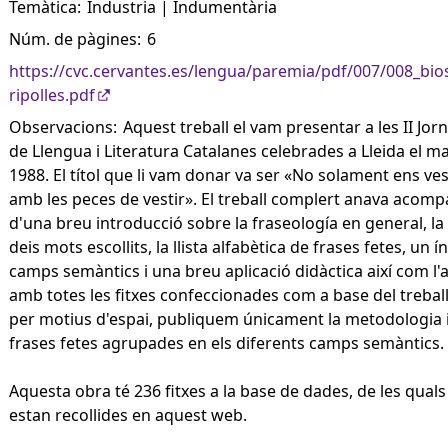
Temàtica:
Industria | Indumentària
Núm. de pàgines:
6
https://cvc.cervantes.es/lengua/paremia/pdf/007/008_bio
ripolles.pdf
Observacions:
Aquest treball el vam presentar a les II Jor
de Llengua i Literatura Catalanes celebrades a Lleida el m
1988. El títol que li vam donar va ser «No solament ens ve
amb les peces de vestir». El treball complert anava acom
d'una breu introducció sobre la fraseología en general, la 
deis mots escollits, la llista alfabètica de frases fetes, un 
camps semàntics i una breu aplicació didàctica així com l
amb totes les fitxes confeccionades com a base del treball
per motius d'espai, publiquem únicament la metodologia i
frases fetes agrupades en els diferents camps semàntics.
Aquesta obra té 236 fitxes a la base de dades, de les quals
estan recollides en aquest web.