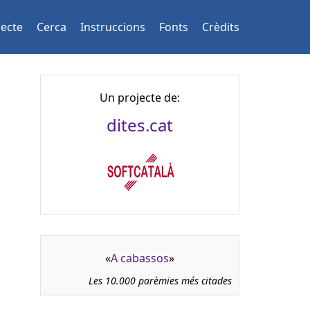
jecte
Cerca
Instruccions
Fonts
Crèdits
Un projecte de:
dites.cat
«
A cabassos
»
Les 10.000 parèmies més citades