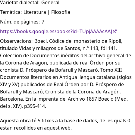
Varietat dialectal:
General
Temàtica:
Literatura | Filosofia
Núm. de pàgines:
7
https://books.google.es/books?id=TUpjAAAAcAAJ
Observacions:
Boeci. Códice del monasterio de Ripoll,
titulado Vidas y milagros de Santos, n.° 113, fól 141.
Coleccion de Documentos inéditos del archivo general de
la Corona de Aragon, publicada de real Órden por su
cronista D. Próspero de Bofarull y Mascaró. Tomo XIII
Documentos literarios en Antigua llengua catalana (siglos
XIV y XV) publicados de Real Órden por D. Próspero de
Bofarull y Mascaró, Cronista de la Corona de Aragón.
Barcelona. En la imprenta del Archivo 1857 Boecio (Med.
del s. XIV), p395-414.
Aquesta obra té 5 fitxes a la base de dades, de les quals 0
estan recollides en aquest web.