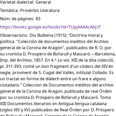
Varietat dialectal:
General
Temàtica:
Proverbis Literatura
Núm. de pàgines:
83
https://books.google.es/books?id=TUpjAAAAcAAJ
Observacions:
Diu Bulbena (1915): “Doctrina moral y
política. "Colección de documentos ineditos del Archivo
general de la Corona de Aragón", publicados de R. O. por
su cronista D. Prospero de Bofarull y Mascaró.—Barcelona,
Imp. del Archivo, 1857. En 4.^ Lo vol. XIII de la dita colecció,
pl. 311-393, conté un bon fragment d'un còdecs del XIV.én
segle, provinent de S. Cugat del Vallès, intitulat Collado. Es
un tractat en forma de diàlech entre un frare e alguns
ciutadans.” Coleccion de Documentos inéditos del archivo
general de la Corona de Aragon, publicada de real Órden
por su cronista D. Próspero de Bofarull y Mascaró. Tomo
XIII Documentos literarios en Antigua llengua catalana
(siglos XIV y XV) publicados de Real Órden por D. Próspero