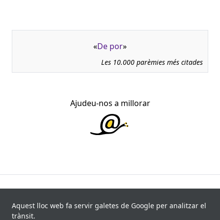
«
De por
»
Les 10.000 parèmies més citades
Ajudeu-nos a millorar
945.966 fitxes, corresponents a 108.347 paremiotipus,
recollides de 840 fonts i 8.113 informants. Última
Aquest lloc web fa servir galetes de Google per analitzar el
actualització: 11 de juliol de 2026
trànsit.