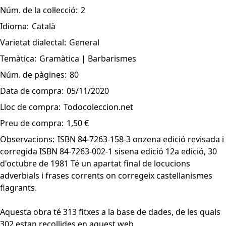
Núm. de la col·lecció:
2
Idioma:
Català
Varietat dialectal:
General
Temàtica:
Gramàtica | Barbarismes
Núm. de pàgines:
80
Data de compra:
05/11/2020
Lloc de compra:
Todocoleccion.net
Preu de compra:
1,50 €
Observacions:
ISBN 84-7263-158-3 onzena edició revisada i
corregida ISBN 84-7263-002-1 sisena edició 12a edició, 30
d'octubre de 1981 Té un apartat final de locucions
adverbials i frases corrents on corregeix castellanismes
flagrants.
Aquesta obra té 313 fitxes a la base de dades, de les quals
302 estan recollides en aquest web.