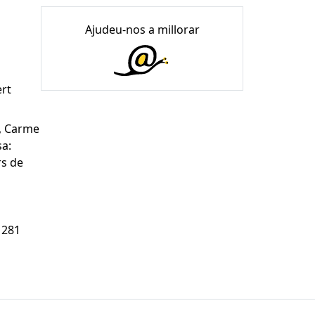
Ajudeu-nos a millorar
ert
a, Carme
sa:
rs de
 281