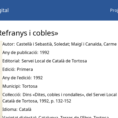
ital
Pro
Refranys i cobles»
Autor:
Castellà i Sebastià, Soledat; Maigí i Canalda, Carme
Any de publicació:
1992
Editorial:
Servei Local de Català de Tortosa
Edició:
Primera
Any de l'edició:
1992
Municipi:
Tortosa
Col·lecció:
Dins «Dites, cobles i rondalles», del Servei Local
Català de Tortosa, 1992, p. 132-152
Idioma:
Català
Varietat dialectal:
Catalunya. Terres de l'Ebre. Tortosa