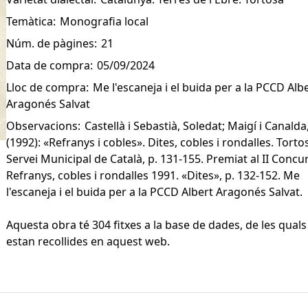
Temàtica:
Monografia local
Núm. de pàgines:
21
Data de compra:
05/09/2024
Lloc de compra:
Me l'escaneja i el buida per a la PCCD Alb
Aragonés Salvat
Observacions:
Castellà i Sebastià, Soledat; Maigí i Canald
(1992): «Refranys i cobles». Dites, cobles i rondalles. Torto
Servei Municipal de Català, p. 131-155. Premiat al II Concu
Refranys, cobles i rondalles 1991. «Dites», p. 132-152. Me
l'escaneja i el buida per a la PCCD Albert Aragonés Salvat.
Aquesta obra té 304 fitxes a la base de dades, de les quals
estan recollides en aquest web.