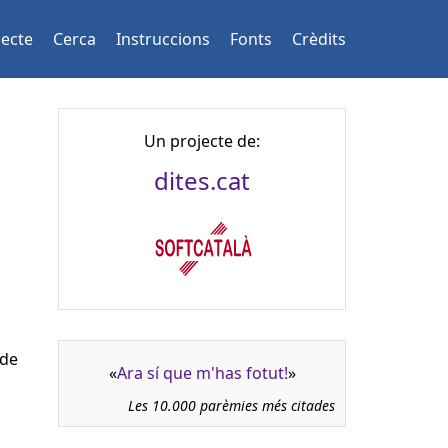
jecte
Cerca
Instruccions
Fonts
Crèdits
Un projecte de:
dites.cat
 de
«
Ara sí que m'has fotut!
»
Les 10.000 parèmies més citades