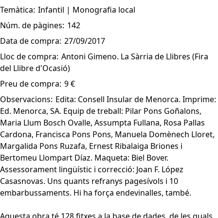
Temàtica:
Infantil | Monografia local
Núm. de pàgines:
142
Data de compra:
27/09/2017
Lloc de compra:
Antoni Gimeno. La Sàrria de Llibres (Fira
del Llibre d'Ocasió)
Preu de compra:
9 €
Observacions:
Edita: Consell Insular de Menorca. Imprime:
Ed. Menorca, SA. Equip de treball: Pilar Pons Goñalons,
Maria Llum Bosch Ovalle, Assumpta Fullana, Rosa Pallas
Cardona, Francisca Pons Pons, Manuela Domènech Lloret,
Margalida Pons Ruzafa, Ernest Ribalaiga Briones i
Bertomeu Llompart Díaz. Maqueta: Biel Bover.
Assessorament lingüístic i correcció: Joan F. López
Casasnovas. Uns quants refranys pagesívols i 10
embarbussaments. Hi ha força endevinalles, també.
Aquesta obra té 128 fitxes a la base de dades, de les quals