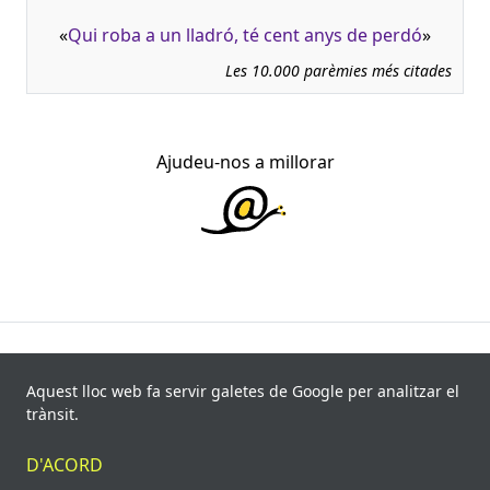
«
Qui roba a un lladró, té cent anys de perdó
»
Les 10.000 parèmies més citades
Ajudeu-nos a millorar
945.966 fitxes, corresponents a 108.347 paremiotipus,
recollides de 840 fonts i 8.113 informants. Última
Aquest lloc web fa servir galetes de Google per analitzar el
actualització: 11 de juliol de 2026
trànsit.
© Víctor Pàmies i Riudor, 2020-2026.
D'ACORD