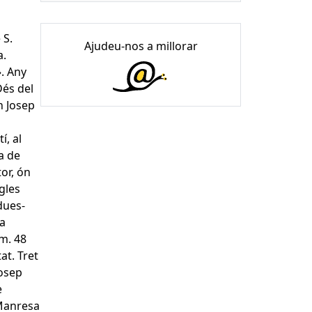
 S.
Ajudeu-nos a millorar
a.
». Any
Dés del
en Josep
í, al
a de
or, ón
gles
dues-
na
úm. 48
at. Tret
Josep
e
 Manresa