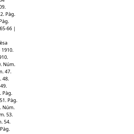
09.
2. Pàg.
Pàg.
65-66 |
rèsa
e 1910.
910.
0. Núm.
m. 47.
 48.
 49.
. Pàg.
51. Pàg.
1. Núm.
m. 53.
. 54.
 Pàg.