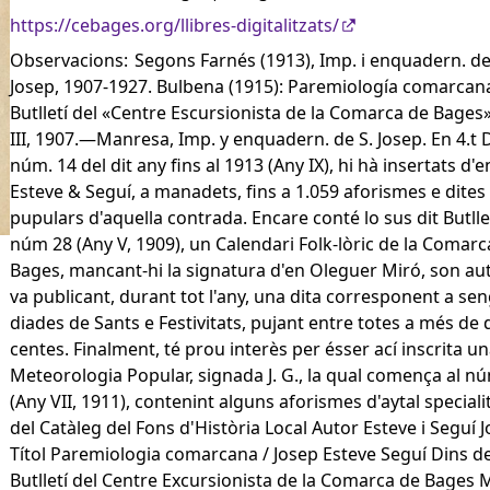
https://cebages.org/llibres-digitalitzats/
Observacions:
Segons Farnés (1913), Imp. i enquadern. de
Josep, 1907-1927. Bulbena (1915): Paremiología comarcan
Butlletí del «Centre Escursionista de la Comarca de Bages
III, 1907.—Manresa, Imp. y enquadern. de S. Josep. En 4.t 
núm. 14 del dit any fins al 1913 (Any IX), hi hà insertats d'
Esteve & Seguí, a manadets, fins a 1.059 aforismes e dites
pupulars d'aquella contrada. Encare conté lo sus dit Butllet
núm 28 (Any V, 1909), un Calendari Folk-lòric de la Comarc
Bages, mancant-hi la signatura d'en Oleguer Miró, son aut
va publicant, durant tot l'any, una dita corresponent a sen
diades de Sants e Festivitats, pujant entre totes a més de 
centes. Finalment, té prou interès per ésser ací inscrita u
Meteorologia Popular, signada J. G., la qual comença al n
(Any VII, 1911), contenint alguns aforismes d'aytal specialit
del Catàleg del Fons d'Història Local Autor Esteve i Seguí 
Títol Paremiologia comarcana / Josep Esteve Seguí Dins d
Butlletí del Centre Excursionista de la Comarca de Bages