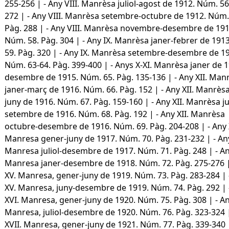
255-256 | - Any VIII. Manrèsa juliol-agost de 1912. Núm. 56
272 | - Any VIII. Manrèsa setembre-octubre de 1912. Núm.
Pàg. 288 | - Any VIII. Manrèsa novembre-desembre de 191
Núm. 58. Pàg. 304 | - Any IX. Manrèsa janer-febrer de 191
59. Pàg. 320 | - Any IX. Manrèsa setembre-desembre de 1
Núm. 63-64. Pàg. 399-400 | - Anys X-XI. Manrèsa janer de 
desembre de 1915. Núm. 65. Pàg. 135-136 | - Any XII. Man
janer-març de 1916. Núm. 66. Pàg. 152 | - Any XII. Manrèsa
juny de 1916. Núm. 67. Pàg. 159-160 | - Any XII. Manrèsa jul
setembre de 1916. Núm. 68. Pàg. 192 | - Any XII. Manrèsa
octubre-desembre de 1916. Núm. 69. Pàg. 204-208 | - Any X
Manresa gener-juny de 1917. Núm. 70. Pàg. 231-232 | - Any
Manresa juliol-desembre de 1917. Núm. 71. Pàg. 248 | - An
Manresa janer-desembre de 1918. Núm. 72. Pàg. 275-276 |
XV. Manresa, gener-juny de 1919. Núm. 73. Pàg. 283-284 | 
XV. Manresa, juny-desembre de 1919. Núm. 74. Pàg. 292 | 
XVI. Manresa, gener-juny de 1920. Núm. 75. Pàg. 308 | - An
Manresa, juliol-desembre de 1920. Núm. 76. Pàg. 323-324 |
XVII. Manresa, gener-juny de 1921. Núm. 77. Pàg. 339-340 