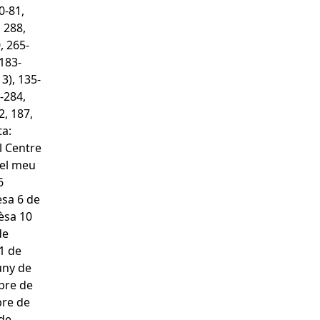
0-81,
, 288,
, 265-
 183-
 3), 135-
-284,
2, 187,
ta:
l Centre
del meu
6
èsa 6 de
èsa 10
de
1 de
uny de
bre de
bre de
 de