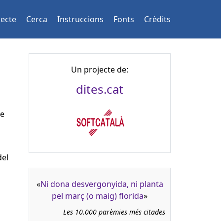
jecte
Cerca
Instruccions
Fonts
Crèdits
Un projecte de:
dites.cat
de
del
«
Ni dona desvergonyida, ni planta
pel març (o maig) florida
»
Les 10.000 parèmies més citades