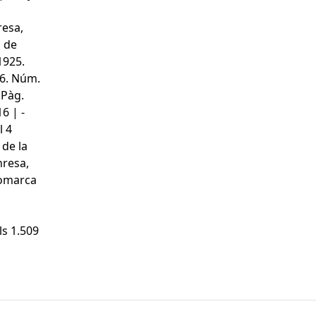
resa,
l de
1925.
26. Núm.
 Pàg.
6 | -
l 4
 de la
nresa,
Comarca
ls 1.509