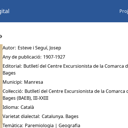
ital
Pro
»
Autor:
Esteve i Seguí, Josep
Any de publicació:
1907-1927
Editorial:
Butlletí del Centre Excursionista de la Comarca 
Bages
Municipi:
Manresa
Col·lecció:
Butlletí del Centre Excursionista de la Comarca 
Bages (BAEB), III-XXIII
Idioma:
Català
Varietat dialectal:
Catalunya. Bages
Temàtica:
Paremiologia | Geografia