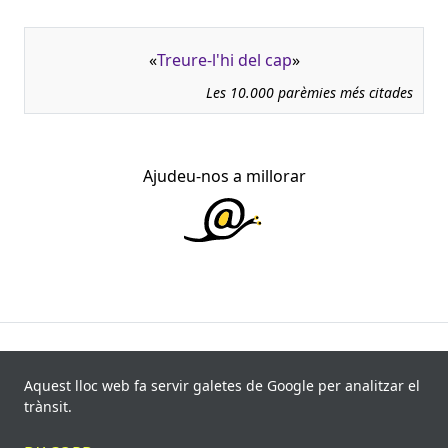
«
Treure-l'hi del cap
»
Les 10.000 parèmies més citades
Ajudeu-nos a millorar
945.966 fitxes, corresponents a 108.347 paremiotipus,
recollides de 840 fonts i 8.113 informants. Última
Aquest lloc web fa servir galetes de Google per analitzar el
actualització: 11 de juliol de 2026
trànsit.
© Víctor Pàmies i Riudor, 2020-2026.