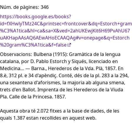
Núm. de pàgines:
346
https://books.google.es/books?
id=fXHwlyTMz24C&printsec=frontcover&dq=Estorch+gram
%C3%A1tica&hl=ca&sa=X&ved=2ahUKEwjKit6H69PvAhU67
uAKHapAAsAQ6AEwAHoECAAQAg#v=onepage&q=Estorch
%20gram%C3%A1tica&f=false
Observacions:
Bulbena (1915): Gramàtica de la lengua
catalana, por D. Pablo Estorch y Siqués, licenciado en
Medicina… — Barna., Herederos de la Vda. Plà, 1857. En
8.è, 312 pl. e 34 d'apèndiç. Conté, dés de la pl. 283 a la 294,
una sexantena d'aforismes, la majoria ab alguna smena,
trets d'en Ballot. Imprenta de les Herederos de la Viuda
Pla. Calle de la Princesa. 1857.
Aquesta obra té 2.072 fitxes a la base de dades, de les
quals 1.387 estan recollides en aquest web.