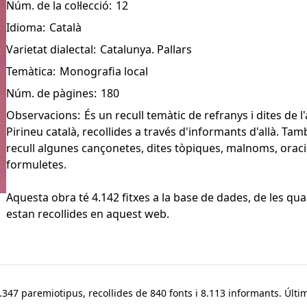
Núm. de la col·lecció:
12
Idioma:
Català
Varietat dialectal:
Catalunya. Pallars
Temàtica:
Monografia local
Núm. de pàgines:
180
Observacions:
És un recull temàtic de refranys i dites de l'
Pirineu català, recollides a través d'informants d'allà. Tam
recull algunes cançonetes, dites tòpiques, malnoms, oraci
formuletes.
Aquesta obra té 4.142 fitxes a la base de dades, de les qua
estan recollides en aquest web.
347 paremiotipus, recollides de 840 fonts i 8.113 informants. Últim