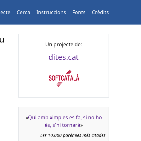
jecte
Cerca
Instruccions
Fonts
Crèdits
eu
Un projecte de:
dites.cat
«
Qui amb ximples es fa, si no ho
és, s'hi tornarà
»
Les 10.000 parèmies més citades