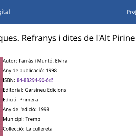
ital
Pro
es. Refranys i dites de l'Alt Pirin
Autor:
Farràs i Muntó, Elvira
Any de publicació:
1998
ISBN:
84-88294-90-6
Editorial:
Garsineu Edicions
Edició:
Primera
Any de l'edició:
1998
Municipi:
Tremp
Col·lecció:
La cullereta