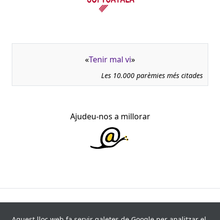
«
Tenir mal vi
»
Les 10.000 parèmies més citades
Ajudeu-nos a millorar
945.966 fitxes, corresponents a 108.347 paremiotipus,
recollides de 840 fonts i 8.113 informants. Última
Aquest lloc web fa servir galetes de Google per analitzar el