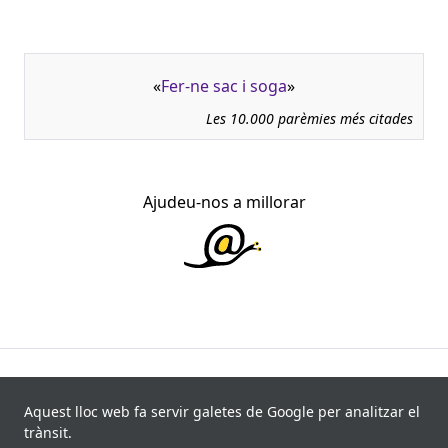
«
Fer-ne sac i soga
»
Les 10.000 parèmies més citades
Ajudeu-nos a millorar
945.966 fitxes, corresponents a 108.347 paremiotipus,
recollides de 840 fonts i 8.113 informants. Última
Aquest lloc web fa servir galetes de Google per analitzar el
actualització: 11 de juliol de 2026
trànsit.