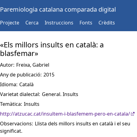
Paremiologia catalana comparada digital
Projecte
Cerca
Instruccions
Fonts
Crèdits
«Els millors insults en català: a
blasfemar»
Autor:
Freixa, Gabriel
Any de publicació:
2015
Idioma:
Català
Varietat dialectal:
General. Insults
Temàtica:
Insults
http://atzucac.cat/insultem-i-blasfemem-pero-en-catala/
Observacions:
Llista dels millors insults en català i el seu
significat.