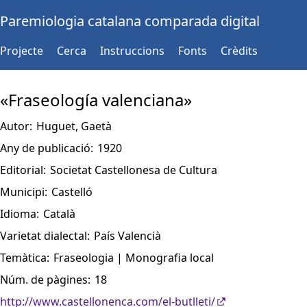
Paremiologia catalana comparada digital
Projecte
Cerca
Instruccions
Fonts
Crèdits
«Fraseología valenciana»
Autor:
Huguet, Gaetà
Any de publicació:
1920
Editorial:
Societat Castellonesa de Cultura
Municipi:
Castelló
Idioma:
Català
Varietat dialectal:
País Valencià
Temàtica:
Fraseologia | Monografia local
Núm. de pàgines:
18
http://www.castellonenca.com/el-butlleti/