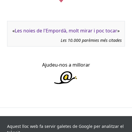
«
Les noies de l'Empordà, molt mirar i poc tocar
»
Les 10.000 parèmies més citades
Ajudeu-nos a millorar
945.966 fitxes, corresponents a 108.347 paremiotipus,
recollides de 840 fonts i 8.113 informants. Última
Aquest lloc web fa servir galetes de Google per analitzar el