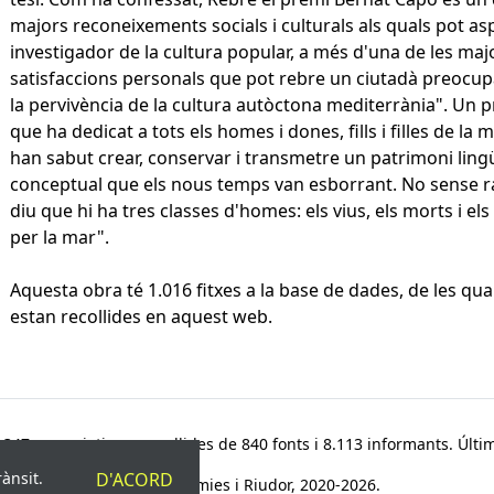
majors reconeixements socials i culturals als quals pot as
investigador de la cultura popular, a més d'una de les maj
satisfaccions personals que pot rebre un ciutadà preocup
la pervivència de la cultura autòctona mediterrània". Un 
que ha dedicat a tots els homes i dones, fills i filles de la 
han sabut crear, conservar i transmetre un patrimoni lingüí
conceptual que els nous temps van esborrant. No sense r
diu que hi ha tres classes d'homes: els vius, els morts i els
per la mar".
Aquesta obra té 1.016 fitxes a la base de dades, de les qua
estan recollides en aquest web.
347 paremiotipus, recollides de 840 fonts i 8.113 informants. Últim
rànsit.
D'ACORD
© Víctor Pàmies i Riudor, 2020-2026.