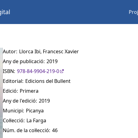
ital
Pro
Autor:
Llorca Ibi, Francesc Xavier
Any de publicació:
2019
ISBN:
978-84-9904-219-0
Editorial:
Edicions del Bullent
Edició:
Primera
Any de l'edició:
2019
Municipi:
Picanya
Col·lecció:
La Farga
Núm. de la col·lecció:
46