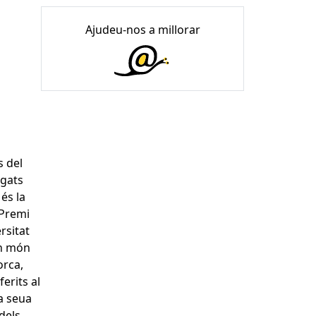
Ajudeu-nos a millorar
s del
 gats
és la
 Premi
rsitat
un món
orca,
ferits al
la seua
dels