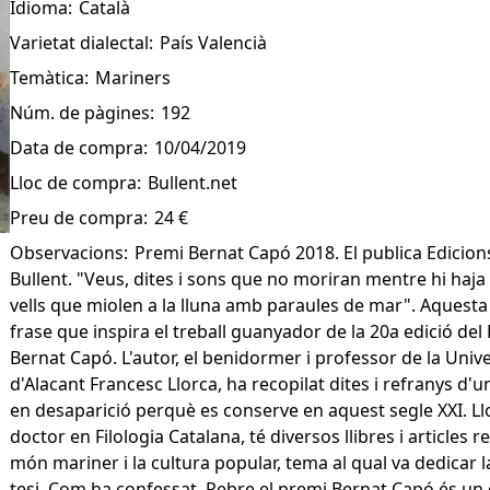
Idioma:
Català
Varietat dialectal:
País Valencià
Temàtica:
Mariners
Núm. de pàgines:
192
Data de compra:
10/04/2019
Lloc de compra:
Bullent.net
Preu de compra:
24 €
Observacions:
Premi Bernat Capó 2018. El publica Edicion
Bullent. "Veus, dites i sons que no moriran mentre hi haja
vells que miolen a la lluna amb paraules de mar". Aquesta 
frase que inspira el treball guanyador de la 20a edició del
Bernat Capó. L'autor, el benidormer i professor de la Unive
d'Alacant Francesc Llorca, ha recopilat dites i refranys d'
en desaparició perquè es conserve en aquest segle XXI. Ll
doctor en Filologia Catalana, té diversos llibres i articles re
món mariner i la cultura popular, tema al qual va dedicar 
tesi. Com ha confessat, Rebre el premi Bernat Capó és un 