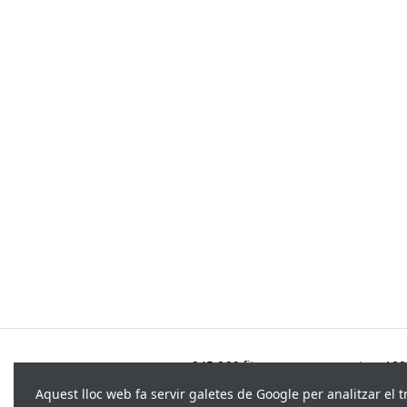
945.966 fitxes, corresponents a 108.
Aquest lloc web fa servir galetes de Google per analitzar el t