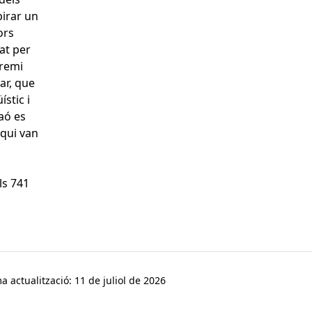
pirar un
ors
at per
premi
mar, que
stic i
aó es
 qui van
ls 741
a actualització: 11 de juliol de 2026