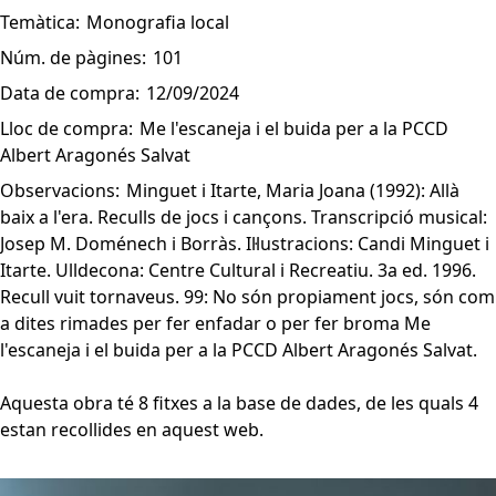
Temàtica:
Monografia local
Núm. de pàgines:
101
Data de compra:
12/09/2024
Lloc de compra:
Me l'escaneja i el buida per a la PCCD
Albert Aragonés Salvat
Observacions:
Minguet i Itarte, Maria Joana (1992): Allà
baix a l'era. Reculls de jocs i cançons. Transcripció musical:
Josep M. Doménech i Borràs. Il·lustracions: Candi Minguet i
Itarte. Ulldecona: Centre Cultural i Recreatiu. 3a ed. 1996.
Recull vuit tornaveus. 99: No són propiament jocs, són com
a dites rimades per fer enfadar o per fer broma Me
l'escaneja i el buida per a la PCCD Albert Aragonés Salvat.
Aquesta obra té 8 fitxes a la base de dades, de les quals 4
estan recollides en aquest web.