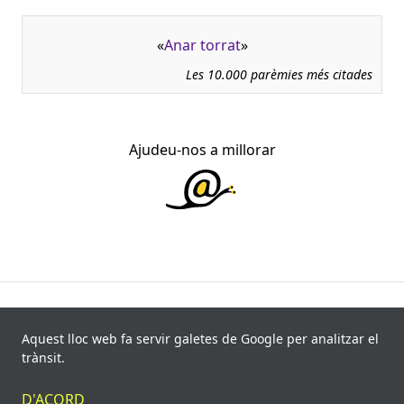
«
Anar torrat
»
Les 10.000 parèmies més citades
Ajudeu-nos a millorar
945.966 fitxes, corresponents a 108.347 paremiotipus,
recollides de 840 fonts i 8.113 informants. Última
Aquest lloc web fa servir galetes de Google per analitzar el
actualització: 11 de juliol de 2026
trànsit.
© Víctor Pàmies i Riudor, 2020-2026.
D'ACORD