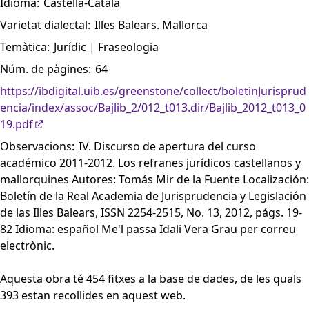
Idioma:
Castellà-Català
Varietat dialectal:
Illes Balears. Mallorca
Temàtica:
Jurídic | Fraseologia
Núm. de pàgines:
64
https://ibdigital.uib.es/greenstone/collect/boletinJurisprud
encia/index/assoc/Bajlib_2/012_t013.dir/Bajlib_2012_t013_0
19.pdf
Observacions:
IV. Discurso de apertura del curso
académico 2011-2012. Los refranes jurídicos castellanos y
mallorquines Autores: Tomás Mir de la Fuente Localización:
Boletín de la Real Academia de Jurisprudencia y Legislación
de las Illes Balears, ISSN 2254-2515, No. 13, 2012, págs. 19-
82 Idioma: español Me'l passa Idali Vera Grau per correu
electrònic.
Aquesta obra té 454 fitxes a la base de dades, de les quals
393 estan recollides en aquest web.