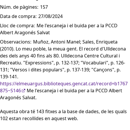
Núm. de pàgines:
157
Data de compra:
27/08/2024
Lloc de compra:
Me l'escaneja i el buida per a la PCCD
Albert Aragonés Salvat
Observacions:
Muñoz, Antoni Manel; Sales, Enriqueta
(2010). Lo meu poble, la meua gent. El record d'Ulldecona
des dels anys 40 fins als 80. Ulldecona Centre Cultural i
Recreatiu. "Expressions", p. 132-137; "Vocabulari", p. 126-
131; "Versos i dites populars", p. 137-139; "Cançons", p.
139-141.
https://elmeuargus.biblioteques.gencat.cat/record=b1767
875~S146
Me l'escaneja i el buida per a la PCCD Albert
Aragonés Salvat.
Aquesta obra té 143 fitxes a la base de dades, de les quals
102 estan recollides en aquest web.