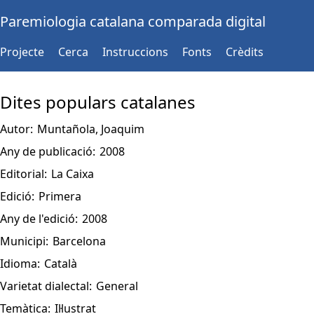
Paremiologia catalana comparada digital
Projecte
Cerca
Instruccions
Fonts
Crèdits
Dites populars catalanes
Autor:
Muntañola, Joaquim
Any de publicació:
2008
Editorial:
La Caixa
Edició:
Primera
Any de l'edició:
2008
Municipi:
Barcelona
Idioma:
Català
Varietat dialectal:
General
Temàtica:
Il·lustrat