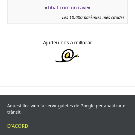
«
Tibat com un rave
»
Les 10.000 parèmies més citades
Ajudeu-nos a millorar
945.966 fitxes, corresponents a 108.347 paremiotipus,
recollides de 840 fonts i 8.113 informants. Última
Aquest lloc web fa servir galetes de Google per analitzar el
actualització: 11 de juliol de 2026
trànsit.
© Víctor Pàmies i Riudor, 2020-2026.
D'ACORD