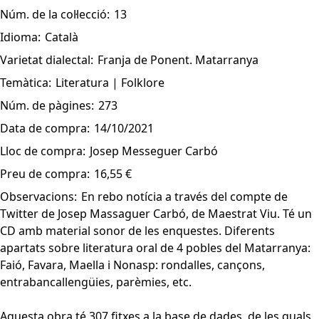
Núm. de la col·lecció:
13
Idioma:
Català
Varietat dialectal:
Franja de Ponent. Matarranya
Temàtica:
Literatura | Folklore
Núm. de pàgines:
273
Data de compra:
14/10/2021
Lloc de compra:
Josep Messeguer Carbó
Preu de compra:
16,55 €
Observacions:
En rebo notícia a través del compte de
Twitter de Josep Massaguer Carbó, de Maestrat Viu. Té un
CD amb material sonor de les enquestes. Diferents
apartats sobre literatura oral de 4 pobles del Matarranya:
Faió, Favara, Maella i Nonasp: rondalles, cançons,
entrabancallengüies, parèmies, etc.
Aquesta obra té 307 fitxes a la base de dades, de les quals