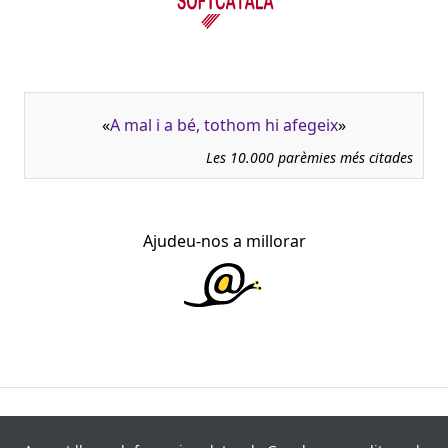
«
A mal i a bé, tothom hi afegeix
»
Les 10.000 parèmies més citades
Ajudeu-nos a millorar
945.966 fitxes, corresponents a 108.347 paremiotipus,