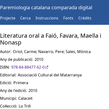
Paremiologia catalana comparada digital
Projecte
Cerca
Instruccions
Fonts
Crèdits
Literatura oral a Faió, Favara, Maella i
Nonasp
Autor:
Oriol, Carme; Navarro, Pere; Sales, Mònica
Any de publicació:
2010
ISBN:
978-84-88477-62-0
Editorial:
Associació Cultural del Matarranya
Edició:
Primera
Any de l'edició:
2010
Municipi:
Calaceit
Col·lecció:
Lo Trill