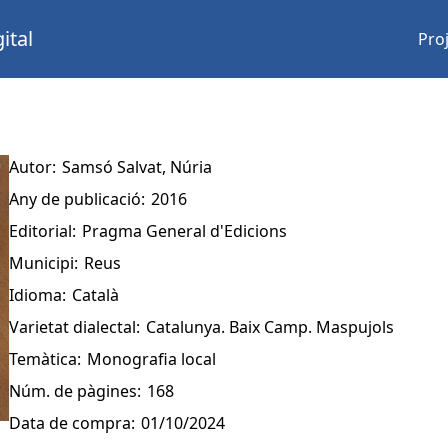
ital
Pro
Autor:
Samsó Salvat, Núria
Any de publicació:
2016
Editorial:
Pragma General d'Edicions
Municipi:
Reus
Idioma:
Català
Varietat dialectal:
Catalunya. Baix Camp. Maspujols
Temàtica:
Monografia local
Núm. de pàgines:
168
Data de compra:
01/10/2024