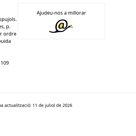
Ajudeu-nos a millorar
spujols.
s, p.
er ordre
 buida
 109
a actualització: 11 de juliol de 2026