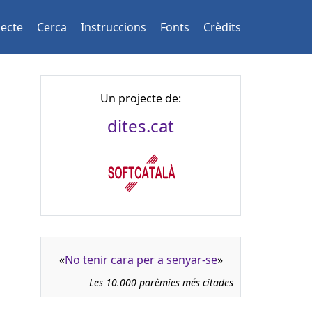
jecte
Cerca
Instruccions
Fonts
Crèdits
Un projecte de:
dites.cat
«
No tenir cara per a senyar-se
»
Les 10.000 parèmies més citades