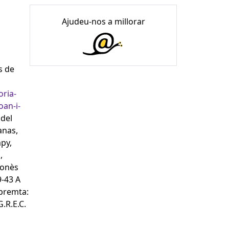
Ajudeu-nos a millorar
s de
oria-
oan-i-
del
anas,
mpy,
,
lonès
9-43 A
mpremta:
.R.E.C.