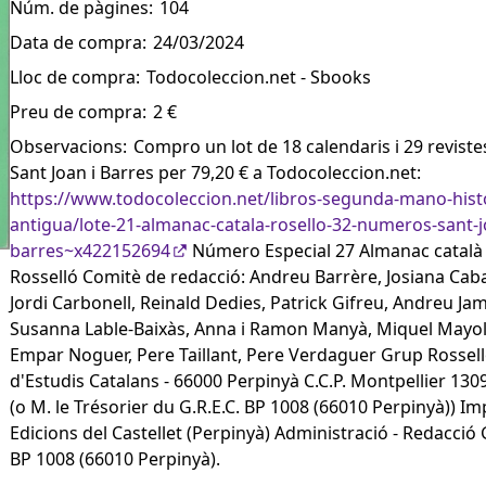
Núm. de pàgines:
104
Data de compra:
24/03/2024
Lloc de compra:
Todocoleccion.net - Sbooks
Preu de compra:
2 €
Observacions:
Compro un lot de 18 calendaris i 29 reviste
Sant Joan i Barres per 79,20 € a Todocoleccion.net:
https://www.todocoleccion.net/libros-segunda-mano-hist
antigua/lote-21-almanac-catala-rosello-32-numeros-sant-j
barres~x422152694
Número Especial 27 Almanac català 
Rosselló Comitè de redacció: Andreu Barrère, Josiana Cab
Jordi Carbonell, Reinald Dedies, Patrick Gifreu, Andreu Ja
Susanna Lable-Baixàs, Anna i Ramon Manyà, Miquel Mayol
Empar Noguer, Pere Taillant, Pere Verdaguer Grup Rossel
d'Estudis Catalans - 66000 Perpinyà C.C.P. Montpellier 130
(o M. le Trésorier du G.R.E.C. BP 1008 (66010 Perpinyà)) I
Edicions del Castellet (Perpinyà) Administració - Redacció G
BP 1008 (66010 Perpinyà).