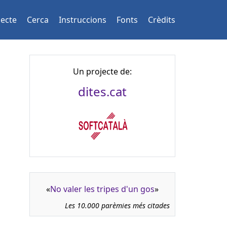
jecte
Cerca
Instruccions
Fonts
Crèdits
Un projecte de:
dites.cat
«
No valer les tripes d'un gos
»
Les 10.000 parèmies més citades