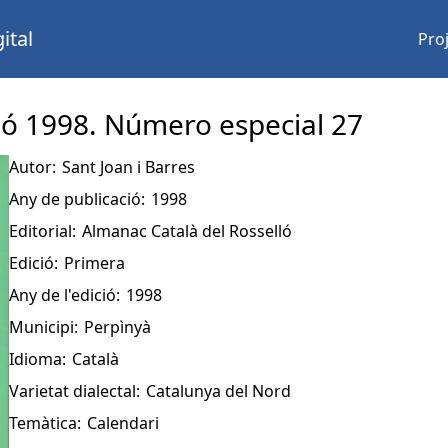
ital
Pro
ló 1998. Número especial 27
Autor:
Sant Joan i Barres
Any de publicació:
1998
Editorial:
Almanac Català del Rosselló
Edició:
Primera
Any de l'edició:
1998
Municipi:
Perpìnyà
Idioma:
Català
Varietat dialectal:
Catalunya del Nord
Temàtica:
Calendari