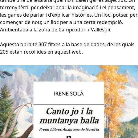
també una bellesa a la qual no li calen gaires adjectius. Un
terreny fèrtil per deixar anar la imaginació i el pensament,
les ganes de parlar i d'explicar històries. Un lloc, potser, per
començar de nou; un lloc per a una certa redempció.
Ambientada a la zona de Camprodon / Vallespir.
Aquesta obra té 307 fitxes a la base de dades, de les quals
205 estan recollides en aquest web.