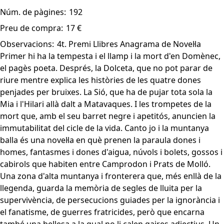
Núm. de pàgines:
192
Preu de compra:
17 €
Observacions:
4t. Premi Llibres Anagrama de Novel·la
Primer hi ha la tempesta i el llamp i la mort d'en Domènec,
el pagès poeta. Després, la Dolceta, que no pot parar de
riure mentre explica les històries de les quatre dones
penjades per bruixes. La Sió, que ha de pujar tota sola la
Mia i l'Hilari allà dalt a Matavaques. I les trompetes de la
mort que, amb el seu barret negre i apetitós, anuncien la
immutabilitat del cicle de la vida. Canto jo i la muntanya
balla és una novel·la en què prenen la paraula dones i
homes, fantasmes i dones d'aigua, núvols i bolets, gossos i
cabirols que habiten entre Camprodon i Prats de Molló.
Una zona d'alta muntanya i fronterera que, més enllà de la
llegenda, guarda la memòria de segles de lluita per la
supervivència, de persecucions guiades per la ignorància i
el fanatisme, de guerres fratricides, però que encarna