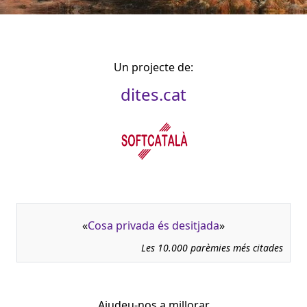
Un projecte de:
dites.cat
«
Cosa privada és desitjada
»
Les 10.000 parèmies més citades
Ajudeu-nos a millorar