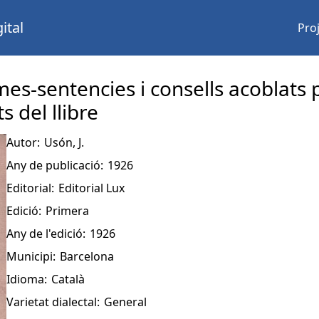
ital
Pro
s-sentencies i consells acoblats p
 del llibre
Autor:
Usón, J.
Any de publicació:
1926
Editorial:
Editorial Lux
Edició:
Primera
Any de l'edició:
1926
Municipi:
Barcelona
Idioma:
Català
Varietat dialectal:
General