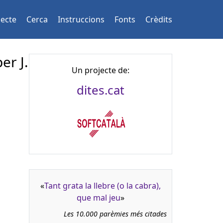
jecte
Cerca
Instruccions
Fonts
Crèdits
er J.
Un projecte de:
dites.cat
«
Tant grata la llebre (o la cabra),
que mal jeu
»
Les 10.000 parèmies més citades