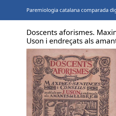
Paremiologia catalana comparada dig
Doscents aforismes. Maxime
Uson i endreçats als amants