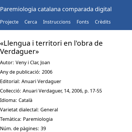
Paremiologia catalana comparada digital
Projecte
Cerca
Instruccions
Fonts
Crèdits
«Llengua i territori en l'obra de
Verdaguer»
Autor:
Veny i Clar, Joan
Any de publicació:
2006
Editorial:
Anuari Verdaguer
Col·lecció:
Anuari Verdaguer, 14, 2006, p. 17-55
Idioma:
Català
Varietat dialectal:
General
Temàtica:
Paremiologia
Núm. de pàgines:
39