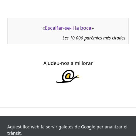
«
Escalfar-se-li la boca
»
Les 10.000 parèmies més citades
Ajudeu-nos a millorar
945.966 fitxes, corresponents a 108.347 paremiotipus,
recollides de 840 fonts i 8.113 informants. Última
Aquest lloc web fa servir galetes de Google per analitzar el
actualització: 11 de juliol de 2026
trànsit.