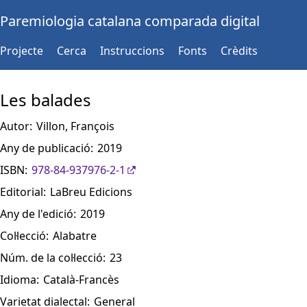
Paremiologia catalana comparada digital
Projecte
Cerca
Instruccions
Fonts
Crèdits
Les balades
Autor:
Villon, François
Any de publicació:
2019
ISBN:
978-84-937976-2-1
Editorial:
LaBreu Edicions
Any de l'edició:
2019
Col·lecció:
Alabatre
Núm. de la col·lecció:
23
Idioma:
Català-Francès
Varietat dialectal:
General