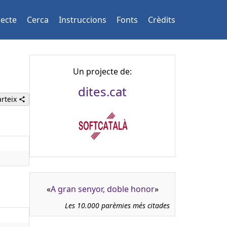
jecte
Cerca
Instruccions
Fonts
Crèdits
Un projecte de:
dites.cat
rteix
«
A gran senyor, doble honor
»
Les 10.000 parèmies més citades