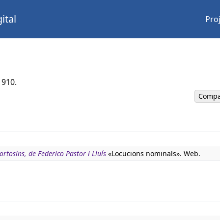
ital
Pro
1910.
Compa
rtosins, de Federico Pastor i Lluís
«Locucions nominals». Web.