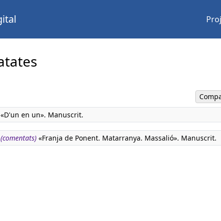
ital
Pro
atates
Compa
«D'un en un». Manuscrit.
 (comentats)
«Franja de Ponent. Matarranya. Massalió». Manuscrit.