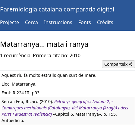
Paremiologia catalana comparada digital
Projecte
Cerca
Instruccions
Fonts
Crèdits
Matarranya… mata i ranya
1 recurrència. Primera citació: 2010.
Comparteix
Aquest riu fa molts estralls quan surt de mare.
Lloc: Matarranya.
Font: R 224 III, p93.
Serra i Feu, Ricard (2010):
Refranys geogràfics (volum 2) -
Comarques meridionals (Catalunya), del Matarranya (Aragó) i dels
Ports i Maestrat (València)
«Capítol 6. Matarranya», p. 155.
Autoedició.