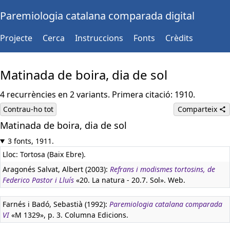
Paremiologia catalana comparada digital
Projecte
Cerca
Instruccions
Fonts
Crèdits
Matinada de boira, dia de sol
4 recurrències en 2 variants. Primera citació: 1910.
Contrau-ho tot
Comparteix
Matinada de boira, dia de sol
3 fonts, 1911.
Lloc: Tortosa (Baix Ebre).
Aragonés Salvat, Albert (2003):
Refrans i modismes tortosins, de
Federico Pastor i Lluís
«20. La natura - 20.7. Sol». Web.
Farnés i Badó, Sebastià (1992):
Paremiologia catalana comparada
VI
«M 1329», p. 3. Columna Edicions.