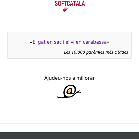
«
El gat en sac i el vi en carabassa
»
Les 10.000 parèmies més citades
Ajudeu-nos a millorar
945.966 fitxes, corresponents a 108.347 paremiotipus,