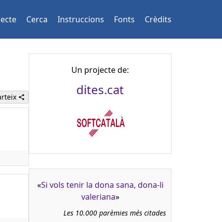
jecte
Cerca
Instruccions
Fonts
Crèdits
Un projecte de:
dites.cat
rteix
«
Si vols tenir la dona sana, dona-li
valeriana
»
Les 10.000 parèmies més citades