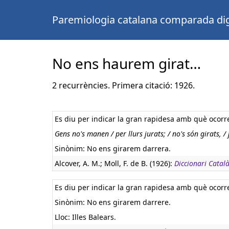
Paremiologia catalana comparada dig
No ens haurem girat…
2 recurrències. Primera citació: 1926.
Es diu per indicar la gran rapidesa amb què ocorr
Gens no's manen / per llurs jurats; / no's són girats, / j
Sinònim: No ens girarem darrera.
Alcover, A. M.; Moll, F. de B. (1926):
Diccionari Catal
Es diu per indicar la gran rapidesa amb què ocorr
Sinònim: No ens girarem darrere.
Lloc: Illes Balears.