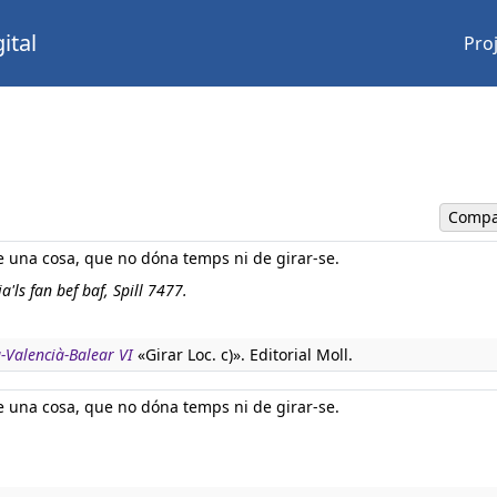
ital
Pro
Compa
e una cosa, que no dóna temps ni de girar-se.
a'ls fan bef baf, Spill 7477.
à-Valencià-Balear VI
«Girar Loc. c)». Editorial Moll.
e una cosa, que no dóna temps ni de girar-se.