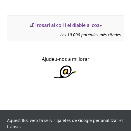
«
El rosari al coll i el diable al cos
»
Les 10.000 parèmies més citades
Ajudeu-nos a millorar
945.966 fitxes, corresponents a 108.347 paremiotipus,
recollides de 840 fonts i 8.113 informants. Última
Aquest lloc web fa servir galetes de Google per analitzar el
actualització: 11 de juliol de 2026
trànsit.