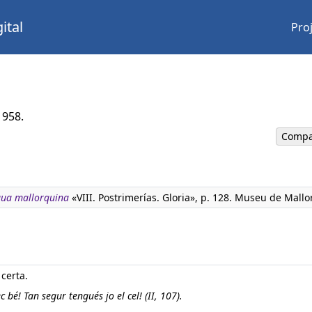
ital
Pro
1958.
Compa
ngua mallorquina
«VIII. Postrimerías. Gloria», p. 128. Museu de Mallo
certa.
c bé! Tan segur tengués jo el cel! (II, 107).