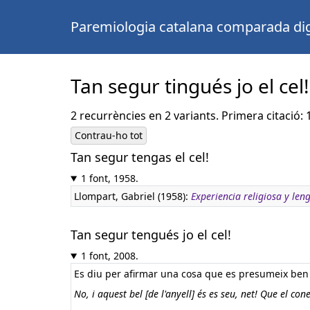
Paremiologia catalana comparada dig
Tan segur tingués jo el cel!
2 recurrències en 2 variants. Primera citació: 
Contrau-ho tot
Tan segur tengas el cel!
1 font, 1958.
Llompart, Gabriel (1958):
Experiencia religiosa y le
Tan segur tengués jo el cel!
1 font, 2008.
Es diu per afirmar una cosa que es presumeix ben 
No, i aquest bel [de l'anyell] és es seu, net! Que el cone