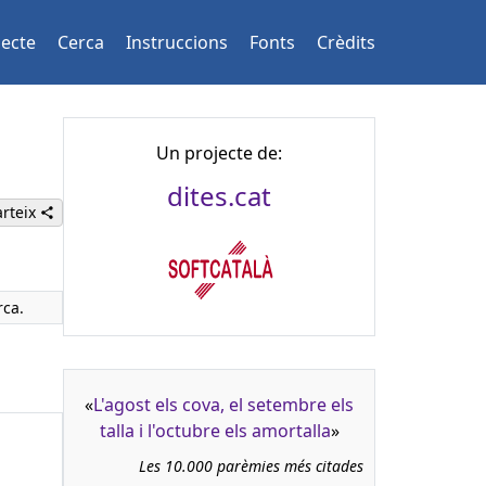
jecte
Cerca
Instruccions
Fonts
Crèdits
Un projecte de:
dites.cat
rteix
rca.
«
L'agost els cova, el setembre els
talla i l'octubre els amortalla
»
Les 10.000 parèmies més citades