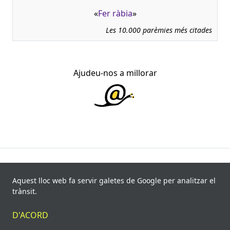
«
Fer ràbia
»
Les 10.000 parèmies més citades
Ajudeu-nos a millorar
945.966 fitxes, corresponents a 108.347 paremiotipus,
recollides de 840 fonts i 8.113 informants. Última
Aquest lloc web fa servir galetes de Google per analitzar el
actualització: 11 de juliol de 2026
trànsit.
© Víctor Pàmies i Riudor, 2020-2026.
D'ACORD