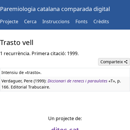
Paremiologia catalana comparada digital
Projecte
Cerca
Instruccions
Fonts
Crèdits
Trasto vell
1 recurrència. Primera citació: 1999.
Comparteix
Intensiu de «trasto».
Verdaguer, Pere (1999):
Diccionari de renecs i paraulotes
«T», p.
166. Editorial Trabucaire.
Un projecte de:
dites.cat