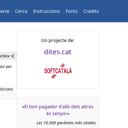
jecte
Cerca
Instruccions
Fonts
Crèdits
Un projecte de:
dites.cat
rteix
ací per
dicions
«
El bon pagador d'allò dels altres
és senyor
»
Les 10.000 parèmies més citades