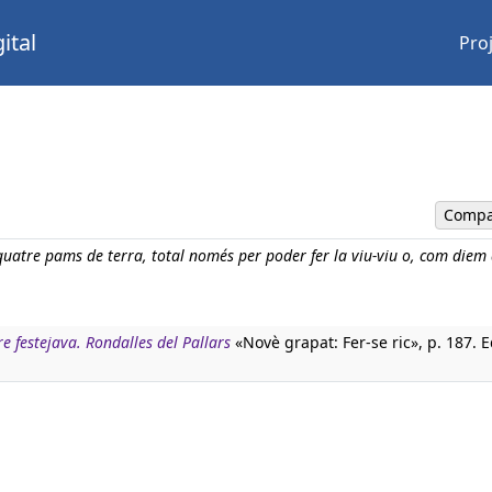
ital
Pro
Compa
 quatre pams de terra, total només per poder fer la viu-viu o, com diem 
e festejava. Rondalles del Pallars
«Novè grapat: Fer-se ric», p. 187. E